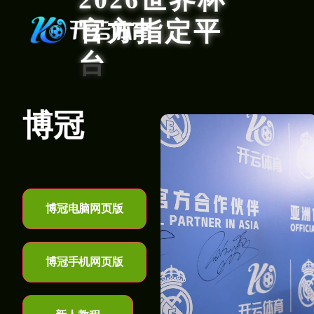
官方指定平
台
博冠
博冠电脑网页版
博冠手机网页版